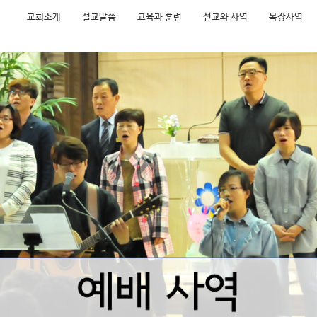
교회소개
설교말씀
교육과 훈련
선교와 사역
목장사역