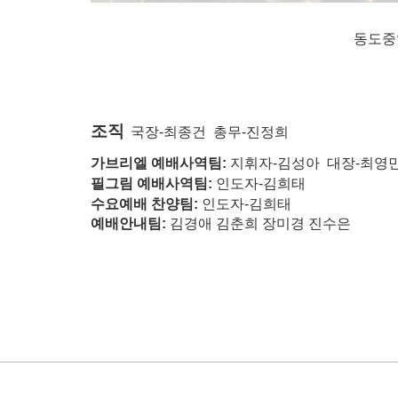
동도중
조직
국
장-최종건 총무-진정희
가브리엘 예배사역팀:
지휘자-김성아 대장-최영
필그림 예배사역팀:
인도자-김희태
수요예배 찬양팀:
인도자-김희태
예배안내팀:
김경애 김춘희 장미경 진수은