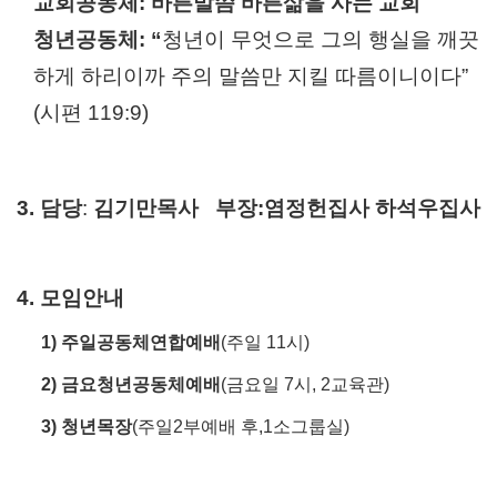
교회공동체
:
바른말씀 바른삶을 사는 교회
청년공동체
: “
청년이 무엇으로 그의 행실을 깨끗
하게 하리이까 주의 말씀만 지킬 따름이니이다
”
(
시편
119:9)
3.
담당
:
김기만목사 부장:염정헌집사 하석우집사
4. 모임안내
1)
주일공동체연합예배
(
주일
11
시
)
2)
금요청년공동체예배
(
금요일
7
시
, 2
교육관
)
3) 청년목장
(주일2부예배 후,1소그룹실)