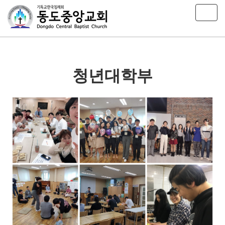
T
o
g
g
l
e
청년대학부
n
a
v
i
g
a
t
i
o
n