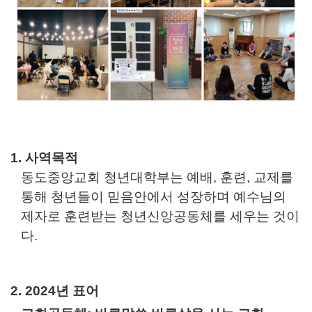
1.
사역목적
동도중앙교회 청년대학부는 예배
,
훈련
,
교제를
통해 청년들이 믿음안에서 성장하며 예수님의
제자로 훈련받는 청년신앙공동체를 세우는 것이
다
.
2. 2024
년 표어