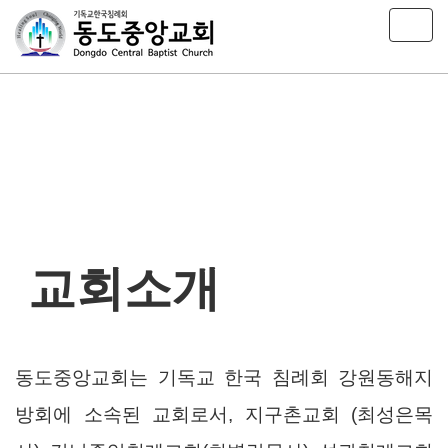
T
o
g
g
l
e
n
a
v
i
g
a
t
교회소개
i
o
n
동도중앙교회는 기독교 한국 침례회 강원동해지
방회에 소속된 교회로서, 지구촌교회 (최성은목