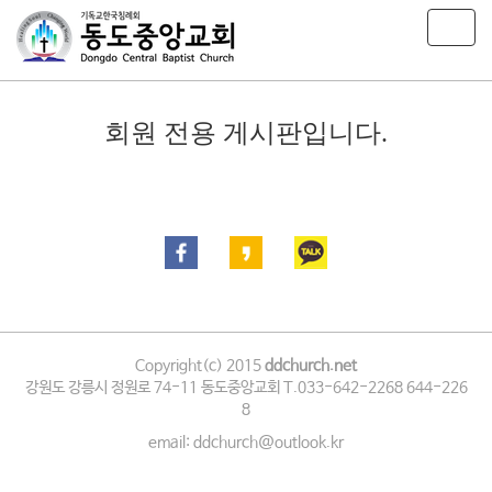
T
o
g
g
l
회원 전용 게시판입니다.
e
n
a
v
i
g
a
t
i
o
n
Copyright(c) 2015
ddchurch.net
강원도 강릉시 정원로 74-11 동도중앙교회 T.033-642-2268 644-226
8
email: ddchurch@outlook.kr