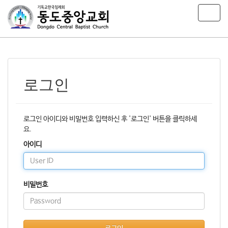
T
o
g
g
l
e
n
로그인
a
v
i
g
로그인 아이디와 비밀번호 입력하신 후 '로그인' 버튼을 클릭하세
a
요.
t
아이디
i
o
n
비밀번호