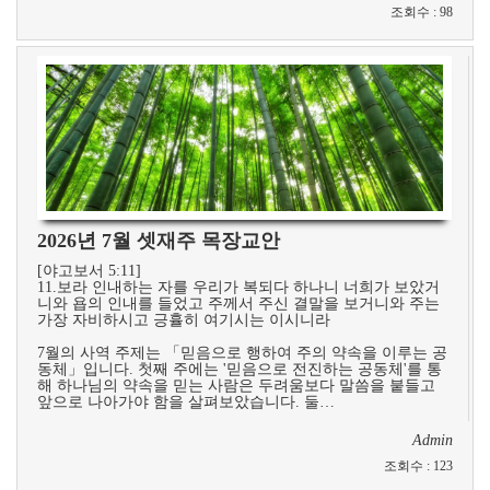
조회수
:
98
2026년 7월 셋재주 목장교안
[야고보서 5:11]
11.보라 인내하는 자를 우리가 복되다 하나니 너희가 보았거
니와 욥의 인내를 들었고 주께서 주신 결말을 보거니와 주는
가장 자비하시고 긍휼히 여기시는 이시니라
7월의 사역 주제는 「믿음으로 행하여 주의 약속을 이루는 공
동체」입니다. 첫째 주에는 '믿음으로 전진하는 공동체'​를 통
해 하나님의 약속을 믿는 사람은 두려움보다 말씀을 붙들고
앞으로 나아가야 함을 살펴보았습니다. 둘…
Admin
조회수
:
123