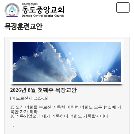
T
o
g
목장훈련교안
g
l
e
n
a
v
i
g
a
t
i
2026년 8월 첫째주 목장교안
o
n
[베드로전서 1:15-16]
15.오직 너희를 부르신 거룩한 이처럼 너희도 모든 행실에 거
룩한 자가 되라
16.기록되었으되 내가 거룩하니 너희도 거룩할지어다
…