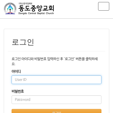
T
o
g
g
l
e
n
로그인
a
v
i
g
로그인 아이디와 비밀번호 입력하신 후 '로그인' 버튼을 클릭하세
a
요.
t
아이디
i
o
n
비밀번호