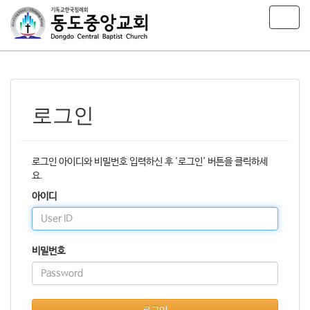
T
o
g
g
l
e
n
로그인
a
v
i
g
로그인 아이디와 비밀번호 입력하신 후 '로그인' 버튼을 클릭하세
a
요.
t
아이디
i
o
n
비밀번호