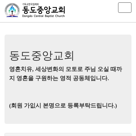
T
o
g
g
l
e
n
a
동도중앙교회
v
i
영혼치유, 세상변화의 모토로 주님 오실 때까
g
a
지 영혼을 구원하는 영적 공동체입니다.
t
i
o
n
(회원 가잆시 본명으로 등록부탁드립니다.)