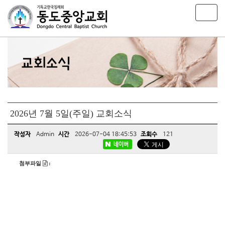
T
o
g
g
l
e
n
a
v
i
2026년 7월 5일(주일) 교회소식
g
a
t
작성자
Admin
시간
2026-07-04 18:45:53
조회수
121
i
네이버
o
n
첨부파일
: