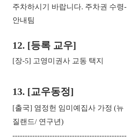
주차하시기 바랍니다
.
주차권 수령
-
안내팀
12. [
등록 교우
]
[
장
-5]
고영미권사
교동 택지
13. [
교우동정
]
[
출국
]
염정헌 임미예집사 가정
(
뉴
질랜드
/
연구년
)
----------------------------------------------