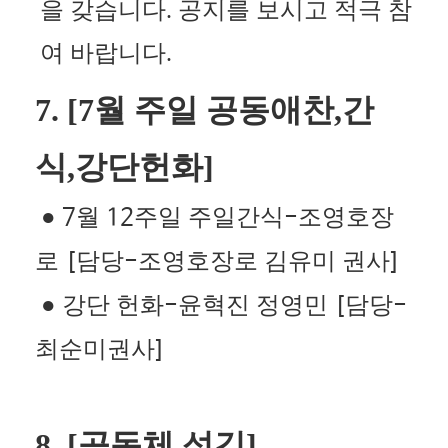
을 갖습니다
.
공지를 보시고 적극 참
여 바랍니다
.
7. [7
월 주일 공동애찬
,
간
식
,
강단헌화
]
●
월
주일 주일간식
조영호장
7
12
-
로
담당
조영호장로 김유미 권사
[
-
]
●
강단 헌화
윤혁진 정영민
담당
-
[
-
최순미권사
]
8. [
공동체 섬김
]