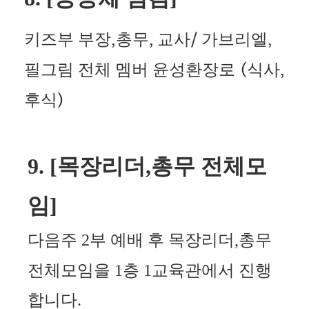
키즈부 부장
총무
교사
가브리엘
,
,
/
,
필그림 전체 멤버
윤성환장로
식사
(
,
후식
)
9. [
목장리더
,
총무 전체모
임
]
다음주
2
부 예배 후 목장리더
,
총무
전체모임을
1
층
1
교육관에서 진행
합니다
.