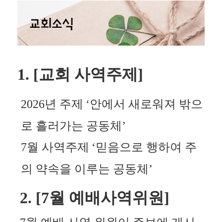
1. [
교회 사역주제
]
2026
년 주제
‘
안에서 새로워져 밖으
로 흘러가는 공동체
’
7
월 사역주제
‘
믿음으로 행하여 주
의 약속을 이루는 공동체
’
2. [7
월 예배사역위원
]