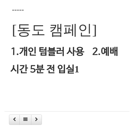
-----
[
동도 캠페인
]
1.
개인 텀블러 사용
2.
예배
1
시간
5
분 전 입실