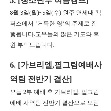
5. [
청소년부 여름캠프
]
8
월
3
일
(
월
)~5
일
(
수
)
원주 연세대 캠
퍼스에서
‘
거룩한 영
’
의 주제로 진
행됩니다
.
교우들의 많은 기도와 후
원 부탁드립니다
.
6. [
가브리엘
,
필그림예배사
역팀 전반기 결산
]
오늘
2
부 예배 후 가브리엘
,
필그림
예배 사역팀 전반기 결산으로 모임