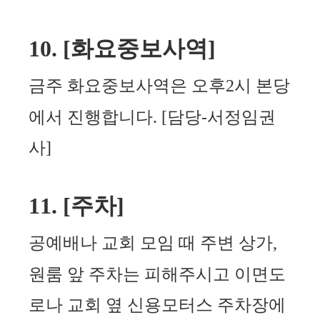
10. [
화요중보사역
]
금주 화요중보사역은 오후
2
시 본당
에서 진행합니다
.
[
담당
-
서정임권
사
]
11. [
주차
]
공예배나 교회 모임 때 주변 상가
,
원룸 앞 주차는 피해주시고 이면도
로나 교회 옆 신용모터스 주차장에