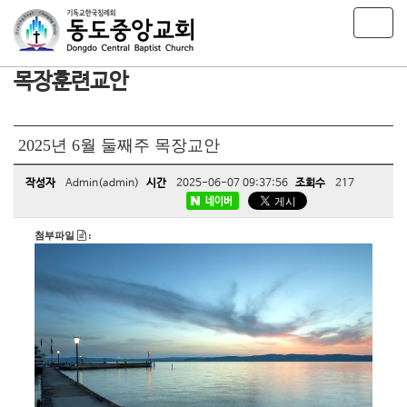
T
o
g
목장훈련교안
g
l
e
n
2025년 6월 둘째주 목장교안
a
v
작성자
Admin(admin)
시간
2025-06-07 09:37:56
조회수
217
i
네이버
g
a
첨부파일
:
t
i
o
n