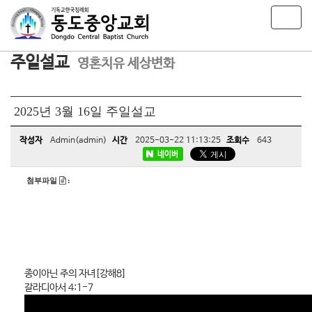
T
o
g
주일설교
g
영혼치유 세상변화
l
e
n
2025년 3월 16일 주일설교
a
v
작성자
Admin(admin)
시간
2025-03-22 11:13:25
조회수
643
i
네이버
g
a
첨부파일
:
t
i
o
n
종이아닌 주의 자녀[강해8]
갈라디아서 4:1-7​​